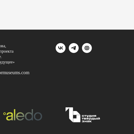
ва,
проекта
.
будущее»
ormuseums.com